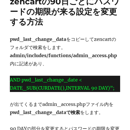
p
zencartの90日ごとにパスワ
ー
画
面
p
ードの期限が来る設定を変更
の
する方法
自
動
ロ
グ
pwd_last_change_data
をコピーしてzencartの
ア
フォルダで検索をします。
ウ
admin/includes/functions/admin_access.php
ト
が
内に記述があり、
短
す
AND pwd_last_change_date <
ぎ
る
DATE_SUB(CURDATE(),INTERVAL 90 DAY)”;
の
で
が出てくるまでadmin_access.phpファイル内を
時
間
pwd_last_change_dataで検索
をします。
を
変
90 DAYの部分を変更するとパスワードの期限を変更
更