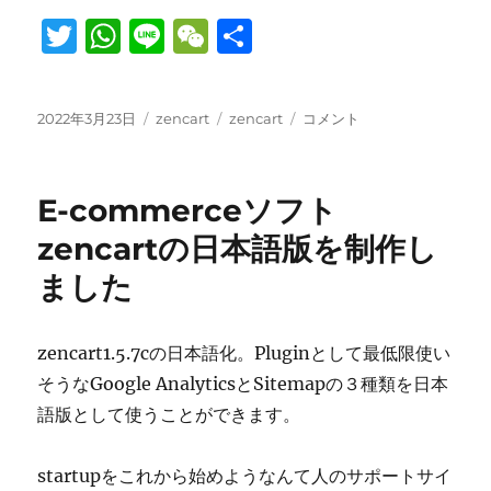
T
W
Li
W
共
w
h
n
e
有
it
at
e
C
投
カ
タ
zencart1.5.7d
2022年3月23日
zencart
zencart
コメント
te
s
h
稿
テ
グ
の
日:
r
A
ゴ
at
日
リ
本
p
E-commerceソフト
ー
語
ラ
p
zencartの日本語版を制作し
ン
ました
ゲ
ー
ジ
パ
zencart1.5.7cの日本語化。Pluginとして最低限使い
ッ
そうなGoogle AnalyticsとSitemapの３種類を日本
ク
語版として使うことができます。
を
公
開
startupをこれから始めようなんて人のサポートサイ
し