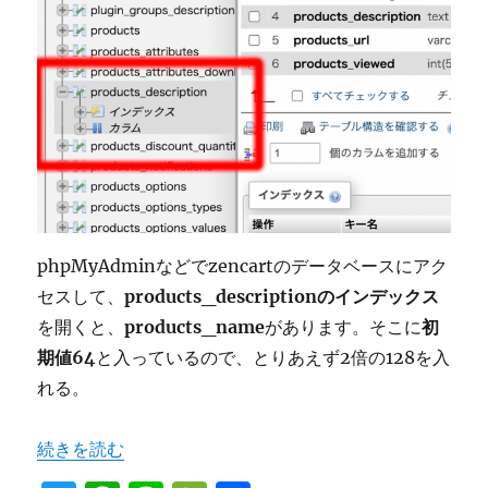
phpMyAdminなどでzencartのデータベースにアク
セスして、
products_descriptionのインデックス
を開くと、
products_name
があります。そこに
初
期値64
と入っているので、とりあえず2倍の128を入
れる。
“zencartのタイトル文字数制限を変更する方法” の
続きを読む