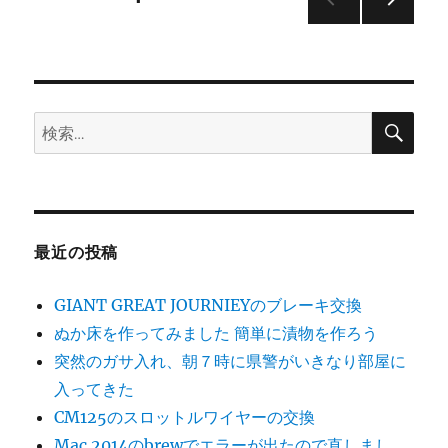
成
p
ツ
次の
稿
ー
ペー
ル
ジ
の
の
日
検
検
本
ペ
索
索:
語
化
ー
版
を
ジ
リ
最近の投稿
リ
ー
送
ス
GIANT GREAT JOURNIEYのブレーキ交換
に
り
ぬか床を作ってみました 簡単に漬物を作ろう
突然のガサ入れ、朝７時に県警がいきなり部屋に
入ってきた
CM125のスロットルワイヤーの交換
Mac 2014のbrewでエラーが出たので直しまし