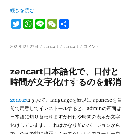
“zencartのトップページによくあるスライダーを設置す
続きを読む
T
W
Li
W
共
w
h
n
e
有
it
at
e
C
投
カ
タ
zencart
2021年12月27日
zencart
zencart
コメント
te
s
h
稿
テ
グ
の
日:
r
A
ゴ
at
ト
リ
ッ
p
zencart日本語化で、日付と
ー
プ
ペ
p
時間が文字化けするのを解消
ー
ジ
に
zencart
1.5.7cで、languageを新規にjapaneseを自
よ
前で用意してインストールすると、adminの画面は
く
あ
日本語に切り替わりますが日付や時間の表示が文字
る
化けしています。これはかなり前のバージョンから
ス
で、今まで特に修正も入ってないようでユーザー自
ラ