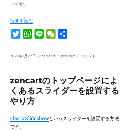
トです。
ま
し
た
“E-commerceソフトzencartの日本語版を制作しました
続きを読む
に
T
W
Li
W
共
w
h
n
e
有
it
at
e
C
投
カ
タ
E-
2022年1月27日
zencart
zencart
コメント
te
s
h
稿
テ
グ
commerce
日:
r
A
ゴ
at
ソ
リ
フ
p
zencartのトップページによ
ー
ト
zencart
p
くあるスライダーを設置する
の
やり方
日
本
語
版
ElasticSlideshow
というスライダーを設置する方法
を
です。
制