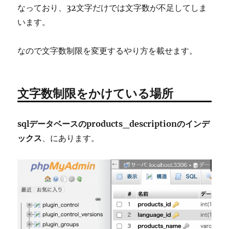
の
なっており、32文字だけでは文字数が不足してしま
期
います。
限
が
来
なので文字数制限を変更するやり方を載せます。
る
設
定
を
文字数制限をかけている場所
変
更
す
sqlデータベースのproducts_descriptionのインデ
る
ックス
、にあります。
方
法
に