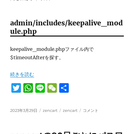
バ
ー、
ど
れ
admin/includes/keepalive_mod
が
ule.php
い
い
か
keepalive_module.phpファイル内で
決
$timeoutAfterを探す。
定
戦
に
“zencartの管理画面の自動ログアウトが短すぎるので時
続きを読む
T
W
Li
W
共
w
h
n
e
有
it
at
e
C
投
カ
タ
zencart
2023年3月29日
zencart
zencart
コメント
te
s
h
稿
テ
グ
の
日:
r
A
ゴ
at
管
リ
理