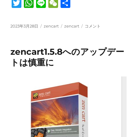
T
W
Li
W
共
w
h
n
e
有
it
at
e
C
投
カ
タ
zencart
2023年3月28日
zencart
zencart
コメント
te
s
h
稿
テ
グ
の
日:
r
A
ゴ
at
タ
リ
イ
p
zencart1.5.8へのアップデー
ー
ト
ル
p
トは慎重に
文
字
数
制
限
を
変
更
す
る
方
法