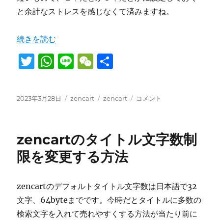
と余計なストレスを感じなくて済みますね。
“zencartの90日ごとにパスワードの期限が来る設定を変
続きを読む
T
W
Li
W
共
w
h
n
e
有
it
at
e
C
投
カ
タ
zencart
2023年3月28日
zencart
zencart
コメント
te
s
h
稿
テ
グ
の
日:
r
A
ゴ
at
90
リ
日
p
zencartのタイトル文字数制
ー
ご
と
p
限を変更する方法
に
パ
ス
zencartのデフォルトタイトル文字数は日本語で32
ワ
文字、64byteまでです。今時だとタイトルに多数の
ー
ド
検索文字を入れて売れやすくする方法が当たり前に