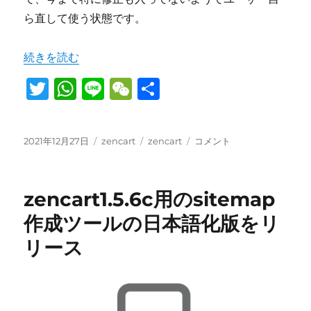
イ
ら直して使う状態です。
ダ
ー
“zencart日本語化で、日付と時間が文字化けするのを解消
続きを読む
を
設
T
W
Li
W
共
置
す
w
h
n
e
有
る
it
at
e
C
や
投
カ
タ
zencart
2021年12月27日
zencart
zencart
コメント
り
te
s
h
稿
テ
グ
日
方
日:
r
A
ゴ
at
本
に
リ
語
p
zencart1.5.6c用のsitemap
ー
化
で、
p
作成ツールの日本語化版をリ
日
リース
付
と
時
間
が