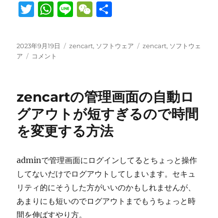
T
W
Li
W
共
w
h
n
e
有
it
at
e
C
投
カ
タ
2023年9月19日
zencart
,
ソフトウェア
zencart
,
ソフトウェ
te
s
h
稿
サ
テ
グ
ア
コメント
日:
ー
r
A
ゴ
at
バ
リ
p
ー
ー
zencartの管理画面の自動ロ
乗
p
り
グアウトが短すぎるので時間
換
を変更する方法
え。
VPS、
AWS、
レ
adminで管理画面にログインしてるとちょっと操作
ン
してないだけでログアウトしてしまいます。セキュ
タ
リティ的にそうした方がいいのかもしれませんが、
ル
サ
あまりにも短いのでログアウトまでもうちょっと時
ー
間を伸ばすやり方。