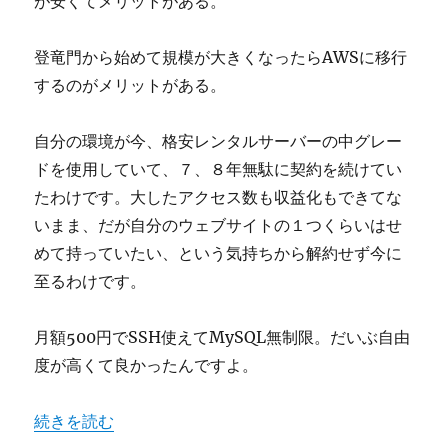
が安くてメリットがある。
登竜門から始めて規模が大きくなったらAWSに移行
するのがメリットがある。
自分の環境が今、格安レンタルサーバーの中グレー
ドを使用していて、７、８年無駄に契約を続けてい
たわけです。大したアクセス数も収益化もできてな
いまま、だが自分のウェブサイトの１つくらいはせ
めて持っていたい、という気持ちから解約せず今に
至るわけです。
月額500円でSSH使えてMySQL無制限。だいぶ自由
度が高くて良かったんですよ。
“サーバー乗り換え。VPS、AWS、レンタルサーバー、ど
続きを読む