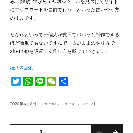
み、plug-inからSEO対策ツールを見つけてサイト
にアップロードを自前で行う、といった古いやり方
のままです。
だからといって一個人が数日でパパッと制作できる
ほど簡単でもないですんで、古いままのやり方で
sitemapを設置する作り方を載せていきます。
“zencart1.5.6c用のsitemap作成ツールの日本語化版を
続きを読む
T
W
Li
W
共
w
h
n
e
有
it
at
e
C
投
カ
タ
zencart1.5.6c
2020年4月6日
zencart
zencart
コメント
te
s
h
稿
テ
グ
用
日:
r
A
ゴ
at
の
リ
sitemap
p
ー
作
投
固定ページ
1