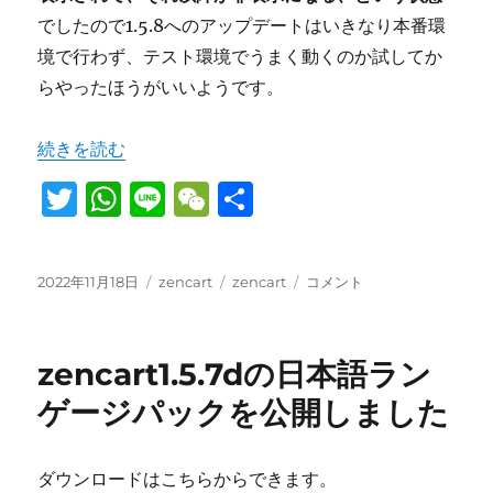
でしたので1.5.8へのアップデートはいきなり本番環
境で行わず、テスト環境でうまく動くのか試してか
らやったほうがいいようです。
“zencart1.5.8へのアップデートは慎重に” の
続きを読む
T
W
Li
W
共
w
h
n
e
有
it
at
e
C
投
カ
タ
zencart1.5.8
2022年11月18日
zencart
zencart
コメント
te
s
h
稿
テ
グ
へ
日:
r
A
ゴ
at
の
リ
ア
p
zencart1.5.7dの日本語ラン
ー
ッ
プ
p
ゲージパックを公開しました
デ
ー
ト
ダウンロードはこちらからできます。
は