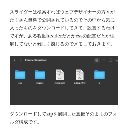
作
し
スライダーは検索すればウェブデザイナーの方々が
ま
たくさん無料で公開されているのでその中から気に
し
入ったものをダウンロードしてきて、設置するわけ
た
に
ですが、ある程度headerだとかcssの配置だとか理
解してないと難しく感じるのでメモしておきます。
ダウンロードしてzipを展開した直後そのままのフォ
ルダ構成です。