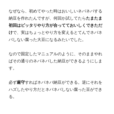
た
家
なぜなら、初めてやった時はおいしいネバネバする
具
納豆を作れたんですが、何回か試してたら
たまたま
の
鏡
初回はピッタリやり方が合ってておいしくできただ
の
け
で、実はちょっとやり方を変えるとてんでネバネ
足
バしない腐った大豆になるみたいでした。
を
diy
修
なので固定したマニュアルのように、そのままやれ
理
ばその通りのネバネバした納豆ができるようにしま
し
ま
す。
し
た。
必ず
厳守
すればネバネバ納豆ができる。逆にそれを
に
ハズしたやり方だとネバネバしない腐った豆ができ
る。