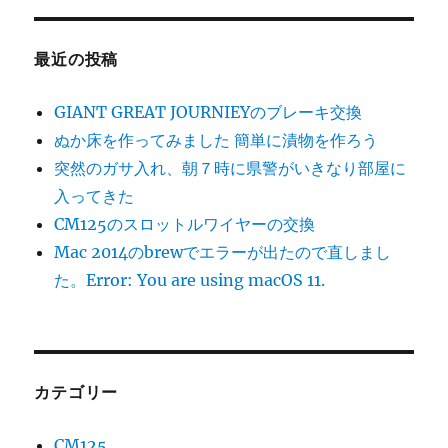
あ
る
ネ
最近の投稿
バ
ネ
GIANT GREAT JOURNIEYのブレーキ交換
バ
す
ぬか床を作ってみました 簡単に漬物を作ろう
る
突然のガサ入れ、朝７時に県警がいきなり部屋に
手
入ってきた
作
り
CM125のスロットルワイヤーの交換
自
Mac 2014のbrewでエラーが出たので直しまし
家
た。Error: You are using macOS 11.
製
納
豆
に
カテゴリー
CM125