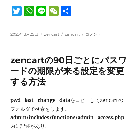
T
W
Li
W
共
w
h
n
e
有
it
at
e
C
投
カ
タ
zencart
2023年3月29日
zencart
zencart
コメント
te
s
h
稿
テ
グ
の
日:
r
A
ゴ
at
管
リ
理
p
zencartの90日ごとにパスワ
ー
画
面
p
ードの期限が来る設定を変更
の
する方法
自
動
ロ
グ
pwd_last_change_data
をコピーしてzencartの
ア
フォルダで検索をします。
ウ
admin/includes/functions/admin_access.php
ト
が
内に記述があり、
短
す