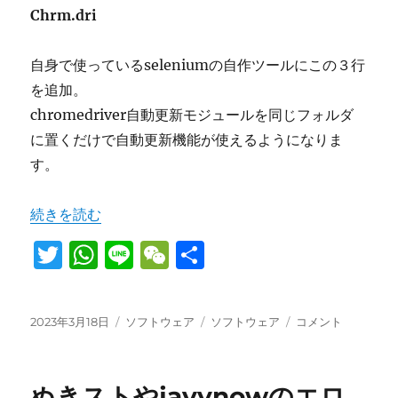
Chrm.dri
ま
し
た
自身で使っているseleniumの自作ツールにこの３行
に
を追加。
chromedriver自動更新モジュールを同じフォルダ
に置くだけで自動更新機能が使えるようになりま
す。
“chromedriver自動更新モジュールを作りました” の
続きを読む
T
W
Li
W
共
w
h
n
e
有
it
at
e
C
投
カ
タ
chromedriver
2023年3月18日
ソフトウェア
ソフトウェア
コメント
te
s
h
稿
テ
グ
自
日:
r
A
ゴ
at
動
リ
更
p
ぬきストやjavynowのエロ
ー
新