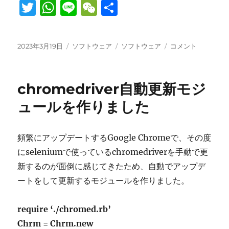
T
W
Li
W
共
w
h
n
e
有
it
at
e
C
投
カ
タ
selenium
2023年3月19日
ソフトウェア
ソフトウェア
コメント
te
s
h
稿
テ
グ
を
日:
r
A
ゴ
at
使
リ
っ
p
chromedriver自動更新モジ
ー
た
ツ
p
ュールを作りました
ー
ル
の
頻繁にアップデートするGoogle Chromeで、その度
動
にseleniumで使っているchromedriverを手動で更
作
確
新するのが面倒に感じてきたため、自動でアップデ
認
ートをして更新するモジュールを作りました。
を
Windows
で
require ‘./chromed.rb’
や
Chrm = Chrm.new
り