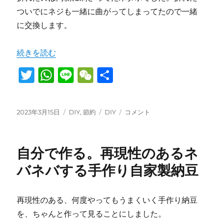
ついでにネジも一緒に曲がってしまってたので一緒
に交換します。
“費用300円で老朽化で折れた家具の鏡の足をdiy修理しま
続きを読む
T
W
Li
W
共
w
h
n
e
有
it
at
e
C
投
カ
タ
費
2023年3月15日
DIY
,
節約
DIY
コメント
te
s
h
稿
テ
グ
用
日:
r
A
ゴ
at
300
リ
円
p
自分で作る。再現性のあるネ
ー
で
老
p
バネバする手作り自家製納豆
朽
化
で
再現性のある、何度やってもうまくいく手作り納豆
折
を、ちゃんと作って見ることにしました。
れ