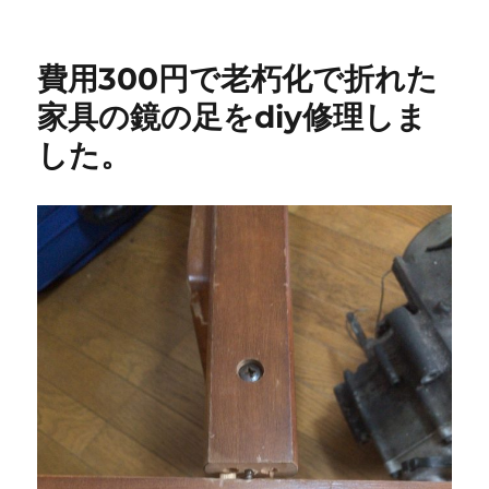
te
s
h
稿
テ
グ
金
日:
r
A
ゴ
at
を
リ
か
p
費用300円で老朽化で折れた
ー
け
た
p
家具の鏡の足をdiy修理しま
く
した。
な
い
の
で
CM125
の
シ
ー
ト
を
自
分
で
DIY
張