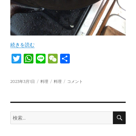
“自分で作る。再現性のあるネバネバする手作り自家製納豆
続きを読む
T
W
Li
W
共
w
h
n
e
有
it
at
e
C
投
カ
タ
自
2023年3月1日
料理
料理
コメント
te
s
h
稿
テ
グ
分
日:
r
A
ゴ
at
で
リ
作
p
ー
る。
再
検
p
検
索
現
索:
性
の