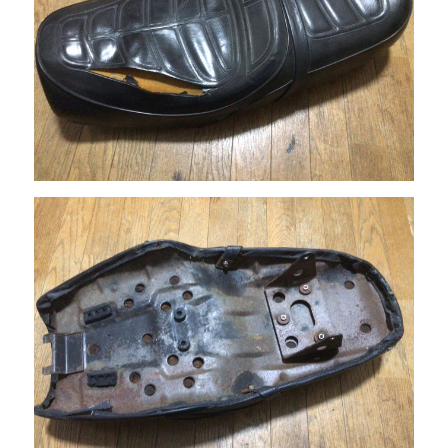
ド
す
る
や
り
方
に