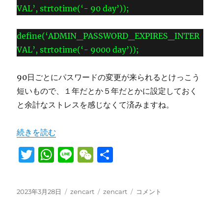
VAL’, strtotime(‘- 90 day’));
define(‘ADMIN_PASSWORD_EXPIRES_INTER
VAL’, strtotime(‘- 9000 day’));
90日ごとにパスワードの変更が来られるとけっこう
短いもので、１年だとか５年だとかに設定しておく
と余計なストレスを感じなくて済みますね。
“zencartの90日ごとにパスワードの期限が来る設定を変
続きを読む
T
W
Li
W
共
w
h
n
e
有
it
at
e
C
投
カ
タ
zencart
2023年3月28日
zencart
zencart
コメント
te
s
h
稿
テ
グ
の
日:
r
A
ゴ
at
90