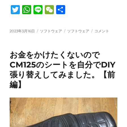
T
W
Li
W
共
w
h
n
e
有
it
at
e
C
投
カ
タ
ぬ
2023年3月16日
ソフトウェア
ソフトウェア
コメント
te
s
h
稿
テ
グ
き
日:
r
A
ゴ
at
ス
リ
ト
p
お金をかけたくないので
ー
や
javynow
p
CM125のシートを自分でDIY
の
張り替えしてみました。【前
エ
ロ
編】
動
画
を
ダ
ウ
ン
ロ
ー