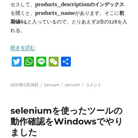
セスして、
products_descriptionのインデックス
を開くと、
products_name
があります。そこに
初
期値64
と入っているので、とりあえず2倍の128を入
れる。
“zencartのタイトル文字数制限を変更する方法” の
続きを読む
T
W
Li
W
共
w
h
n
e
有
it
at
e
C
投
カ
タ
zencart
2023年3月28日
zencart
zencart
コメント
te
s
h
稿
テ
グ
の
日:
r
A
ゴ
at
タ
リ
イ
p
seleniumを使ったツールの
ー
ト
ル
p
動作確認をWindowsでやり
文
ました
字
数