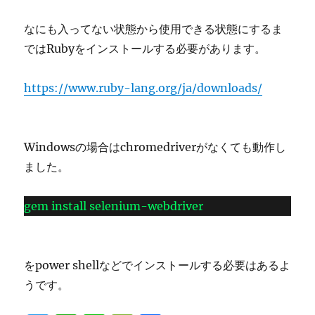
制
限
なにも入ってない状態から使用できる状態にするま
を
ではRubyをインストールする必要があります。
変
更
す
https://www.ruby-lang.org/ja/downloads/
る
方
法
に
Windowsの場合はchromedriverがなくても動作し
ました。
gem install selenium-webdriver
をpower shellなどでインストールする必要はあるよ
うです。