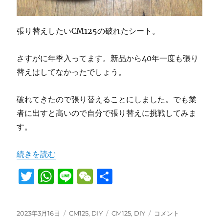
張り替えしたいCM125の破れたシート。
さすがに年季入ってます。新品から40年一度も張り
替えはしてなかったでしょう。
破れてきたので張り替えることにしました。でも業
者に出すと高いので自分で張り替えに挑戦してみま
す。
“お金をかけたくないのでCM125のシートを自分でDIY
続きを読む
T
W
Li
W
共
w
h
n
e
有
it
at
e
C
投
カ
タ
お
2023年3月16日
CM125
,
DIY
CM125
,
DIY
コメント