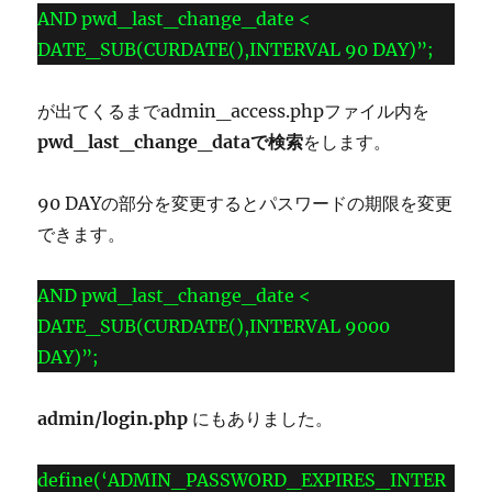
AND pwd_last_change_date <
ぎ
る
DATE_SUB(CURDATE(),INTERVAL 90 DAY)”;
の
で
が出てくるまでadmin_access.phpファイル内を
時
間
pwd_last_change_dataで検索
をします。
を
変
90 DAYの部分を変更するとパスワードの期限を変更
更
す
できます。
る
方
AND pwd_last_change_date <
法
に
DATE_SUB(CURDATE(),INTERVAL 9000
DAY)”;
admin/login.php
にもありました。
define(‘ADMIN_PASSWORD_EXPIRES_INTER