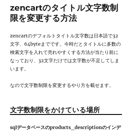
リ
日
p
zencartのタイトル文字数制
ー
ご
と
p
限を変更する方法
に
パ
ス
zencartのデフォルトタイトル文字数は日本語で32
ワ
文字、64byteまでです。今時だとタイトルに多数の
ー
ド
検索文字を入れて売れやすくする方法が当たり前に
の
なっており、32文字だけでは文字数が不足してしま
期
います。
限
が
来
なので文字数制限を変更するやり方を載せます。
る
設
定
を
文字数制限をかけている場所
変
更
す
sqlデータベースのproducts_descriptionのインデ
る