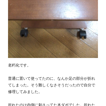
り
替
え
し
て
み
ま
し
た。
【前
編】
に
老朽化です。
普通に置いて使ってたのに、なんか足の部分が折れ
てしまった。そう難しくなさそうだったので自分で
修理してみました。
折れたのは内側に刺さってた木ダボでした。折れた