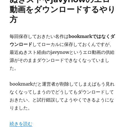
モ
p
動画をダウンロードするやり
ジ
方
ュ
ー
ル
を
毎回保存しておきたい名作は
bookmarkではなくダ
作
ウンロード
してローカルに保存しておくんですが、
り
最近ぬきスト経由のjavynowというエロ動画の供給
ま
し
源がそのままダウンロードできなくなっていまし
た
た。
に
bookmarkだと運営者が削除してしまえばもう見れ
なくなってしまうのでどうしてもダウンロードして
おきたい、と試行錯誤してようやくできるようにな
りました。
“ぬきストやjavynowのエロ動画をダウンロードするやり
続きを読む