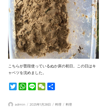
こちらが普段使っているぬか床の初日。この日はキ
ャベツを沈めました。
T
W
Li
W
共
w
h
n
e
有
it
at
e
C
投
投
カ
タ
admin
2025年1月28日
料理
料理