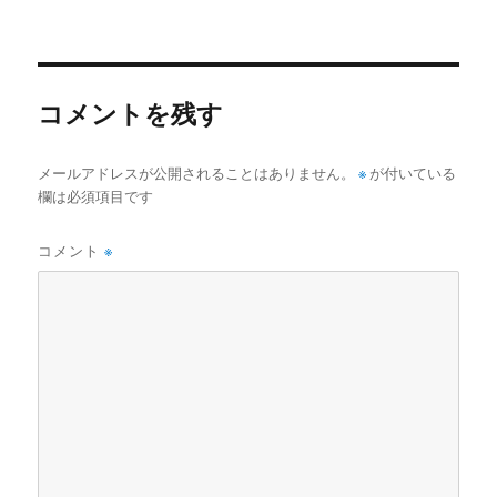
te
s
h
稿
稿
テ
グ
者
r
A
日:
at
ゴ
リ
p
ー
p
コメントを残す
メールアドレスが公開されることはありません。
※
が付いている
欄は必須項目です
コメント
※