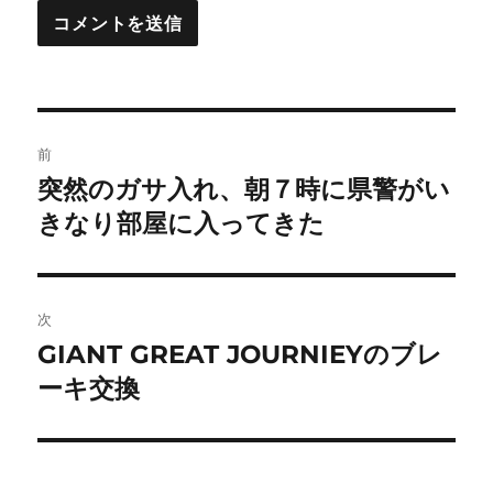
投
前
稿
突然のガサ入れ、朝７時に県警がい
前
の
きなり部屋に入ってきた
ナ
投
ビ
稿:
ゲ
次
GIANT GREAT JOURNIEYのブレ
次
ー
の
ーキ交換
シ
投
稿:
ョ