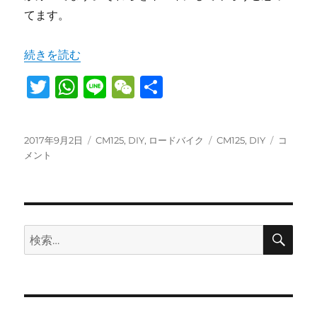
てます。
“錆び取り開始” の
続きを読む
T
W
Li
W
共
w
h
n
e
有
it
at
e
C
投
カ
タ
錆
2017年9月2日
CM125
,
DIY
,
ロードバイク
CM125
,
DIY
コ
te
s
h
稿
テ
グ
び
メント
日:
r
A
ゴ
at
取
リ
り
p
ー
開
始
p
に
検
検
索
索: