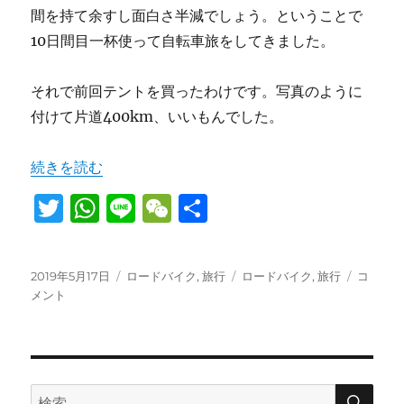
換
間を持て余すし面白さ半減でしょう。ということで
に
10日間目一杯使って自転車旅をしてきました。
それで前回テントを買ったわけです。写真のように
付けて片道400km、いいもんでした。
“ゴールデンウィーク10日間、走行距離600km、糸魚川
続きを読む
T
W
Li
W
共
w
h
n
e
有
it
at
e
C
投
カ
タ
ゴ
2019年5月17日
ロードバイク
,
旅行
ロードバイク
,
旅行
コ
te
s
h
稿
テ
グ
ー
メント
日:
r
A
ゴ
at
ル
リ
デ
p
ー
ン
ウ
p
ィ
検
検