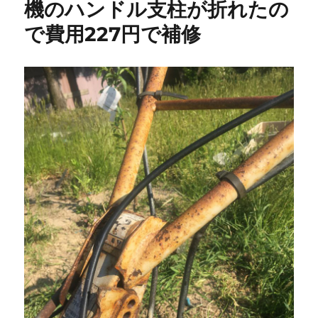
機のハンドル支柱が折れたの
74
で費用227円で補修
に
な
り
selenium
も
update
さ
せ
な
い
と
動
作
し
な
く
な
る
不
具