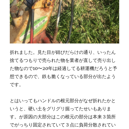
合
を
修
正
に
折れました。見た目が錆びだらけの通り、いったん
捨てるつもりで売られた物を業者が直して売り出し
た物なので10〜20年は経過してる耕運機だろうと予
想できるので、鉄も脆くなっている部分が出たよう
です。
とはいってもハンドルの根元部分がなぜ折れたかと
いうと、硬い土をグリグリ掘ってたせいもありま
す。が原因の大部分はこの根元の部分は本来３箇所
でがっちり固定されていて３点に負荷分散されてい