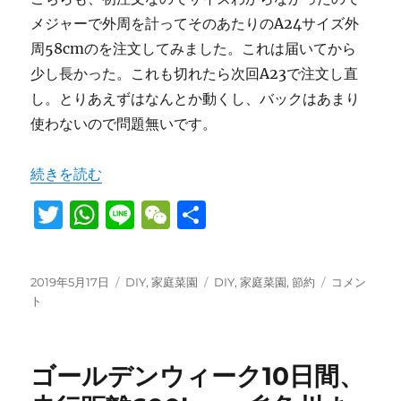
メジャーで外周を計ってそのあたりのA24サイズ外
周58cmのを注文してみました。これは届いてから
少し長かった。これも切れたら次回A23で注文し直
し。とりあえずはなんとか動くし、バックはあまり
使わないので問題無いです。
“耕運機 Robin PRO 310 管理機のVベルトが切れたので
続きを読む
T
W
Li
W
共
w
h
n
e
有
it
at
e
C
投
カ
タ
耕
2019年5月17日
DIY
,
家庭菜園
DIY
,
家庭菜園
,
節約
コメン
te
s
h
稿
テ
グ
運
ト
日:
r
A
ゴ
at
機
リ
Robin
p
ー
PRO
ゴールデンウィーク10日間、
310
p
管