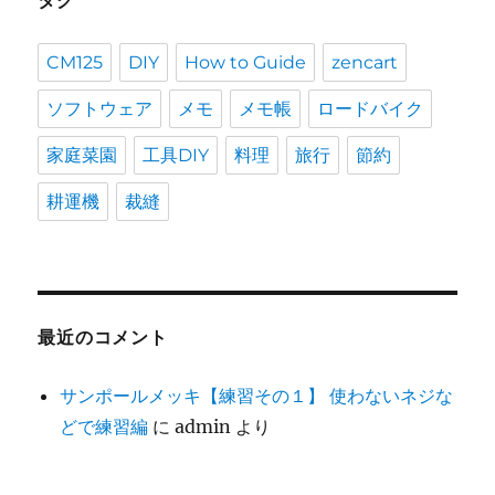
タグ
CM125
DIY
How to Guide
zencart
ソフトウェア
メモ
メモ帳
ロードバイク
家庭菜園
工具DIY
料理
旅行
節約
耕運機
裁縫
最近のコメント
サンポールメッキ【練習その１】 使わないネジな
どで練習編
に
admin
より