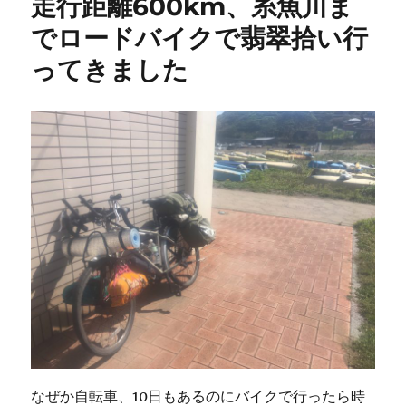
走行距離600km、糸魚川ま
理
でロードバイクで翡翠拾い行
機
の
ってきました
V
ベ
ル
ト
が
切
れ
た
の
で
2006
円
で
前
後
2
本
交
なぜか自転車、10日もあるのにバイクで行ったら時