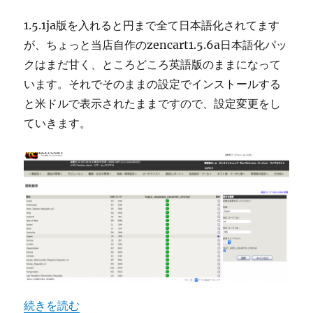
1.5.1ja版を入れると円まで全て日本語化されてます
が、ちょっと当店自作のzencart1.5.6a日本語化パッ
クはまだ甘く、ところどころ英語版のままになって
います。それでそのままの設定でインストールする
と米ドルで表示されたままですので、設定変更をし
ていきます。
“zencart1.5.6aで、ドル表示から日本円表示にする方法”
続きを読む