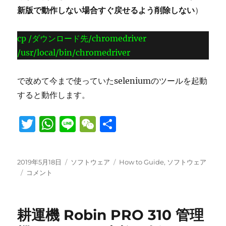
新版で動作しない場合すぐ戻せるよう削除しない
）
cp /ダウンロード先/chromedriver
/usr/local/bin/chromedriver
で改めて今まで使っていたseleniumのツールを起動
すると動作します。
T
W
Li
W
共
w
h
n
e
有
it
at
e
C
投
カ
タ
2019年5月18日
ソフトウェア
How to Guide
,
ソフトウェア
te
s
h
稿
Google
テ
グ
コメント
日:
chrome
r
A
ゴ
at
が
リ
p
update
ー
耕運機 Robin PRO 310 管理
し
p
て