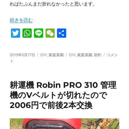
ればたぶんまだ折れなかったと思います。
“耕運機 Robin PRO 310 管理機のハンドル支柱が折れ
続きを読む
T
W
Li
W
共
w
h
n
e
有
it
at
e
C
投
カ
タ
耕
2019年5月17日
DIY
,
家庭菜園
DIY
,
家庭菜園
,
節約
コメン
te
s
h
稿
テ
グ
運
ト
日:
r
A
ゴ
at
機
リ
Robin
p
ー
PRO
耕運機 Robin PRO 310 管理
310
p
管
機のVベルトが切れたので
理
2006円で前後2本交換
機
の
ハ
ン
ド