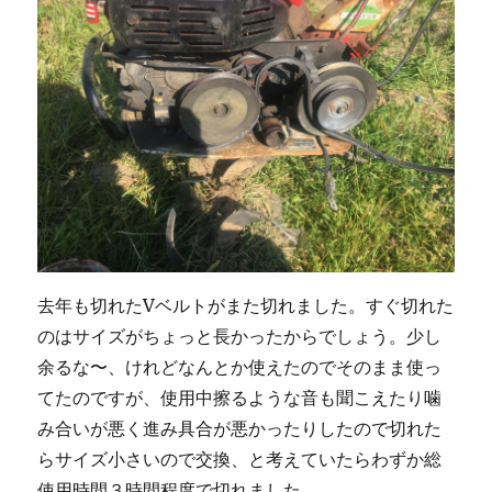
ル
支
柱
が
折
れ
た
の
で
費
用
227
円
去年も切れたVベルトがまた切れました。すぐ切れた
で
のはサイズがちょっと長かったからでしょう。少し
補
修
余るな〜、けれどなんとか使えたのでそのまま使っ
に
てたのですが、使用中擦るような音も聞こえたり噛
み合いが悪く進み具合が悪かったりしたので切れた
らサイズ小さいので交換、と考えていたらわずか総
使用時間３時間程度で切れました。