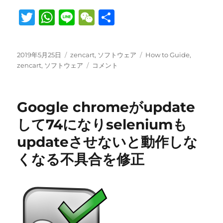
T
W
Li
W
共
w
h
n
e
有
it
at
e
C
投
カ
タ
2019年5月25日
zencart
,
ソフトウェア
How to Guide
,
te
s
h
稿
テ
zencart1.5.6a
グ
zencart
,
ソフトウェア
コメント
日:
r
A
ゴ
で、
at
リ
ド
p
ー
ル
Google chromeがupdate
表
p
示
して74になりseleniumも
か
updateさせないと動作しな
ら
日
くなる不具合を修正
本
円
表
示
に
す
る