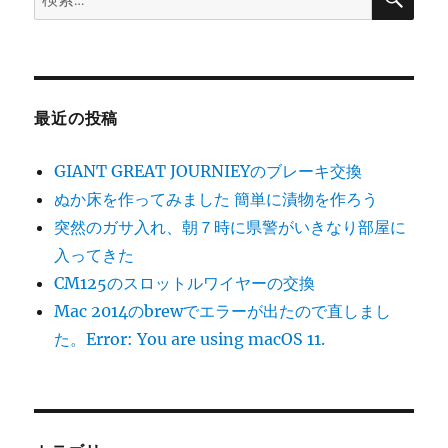
索
ー
索:
ク
10
日
間、
走
最近の投稿
行
距
GIANT GREAT JOURNIEYのブレーキ交換
離
600km
ぬか床を作ってみました 簡単に漬物を作ろう
糸
突然のガサ入れ、朝７時に県警がいきなり部屋に
魚
入ってきた
川
ま
CM125のスロットルワイヤーの交換
で
Mac 2014のbrewでエラーが出たので直しまし
ロ
た。Error: You are using macOS 11.
ー
ド
バ
イ
ク
で