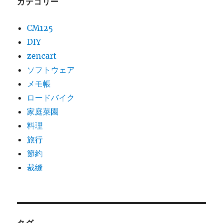
カテゴリー
翡
翠
CM125
拾
い
DIY
行
zencart
っ
ソフトウェア
て
き
メモ帳
ま
ロードバイク
し
家庭菜園
た
に
料理
旅行
節約
裁縫